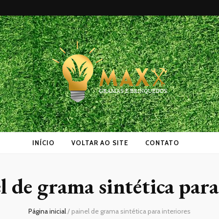
as
INÍCIO
VOLTAR AO SITE
CONTATO
l de grama sintética para
Página inicial
/
painel de grama sintética para interiores