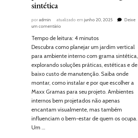
sintética
por
admin
atualizado em
junho 20, 2025
Deixe
em
um comentário
Como
Tempo de leitura:
4
minutos
planejar
um
Descubra como planejar um jardim vertical
jardim
para ambiente interno com grama sintética,
vertical
explorando soluções práticas, estéticas e de
para
ambiente
baixo custo de manutenção. Saiba onde
interno
montar, como instalar e por que escolher a
com
grama
Maxx Gramas para seu projeto. Ambientes
sintética
internos bem projetados não apenas
encantam visualmente, mas também
influenciam o bem-estar de quem os ocupa.
Um …