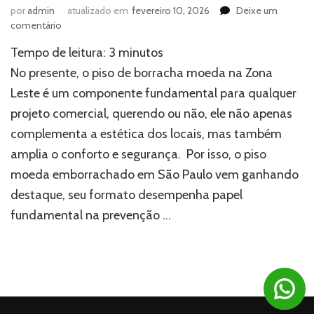
por
admin
atualizado em
fevereiro 10, 2026
Deixe um
em
comentário
Piso
Tempo de leitura:
3
minutos
de
borracha
No presente, o piso de borracha moeda na Zona
moeda
Leste é um componente fundamental para qualquer
na
projeto comercial, querendo ou não, ele não apenas
Zona
Leste:
complementa a estética dos locais, mas também
saiba
amplia o conforto e segurança. Por isso, o piso
onde
comprar
moeda emborrachado em São Paulo vem ganhando
destaque, seu formato desempenha papel
fundamental na prevenção …