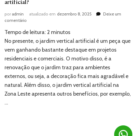
artificial?
por
admin
atualizado em
dezembro 8, 2025
Deixe um
em
comentário
Como
Tempo de leitura:
2
minutos
fazer
a
No presente, o jardim vertical artificial é um peça que
manutenção
vem ganhando bastante destaque em projetos
de
residenciais e comerciais. O motivo disso, é a
jardim
vertical
renovação que o jardim traz para ambientes
artificial?
externos, ou seja, a decoração fica mais agradável e
natural. Além disso, o jardim vertical artificial na
Zona Leste apresenta outros benefícios, por exemplo,
…