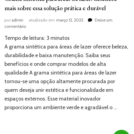
mais sobre essa solução prática e durável
por
admin
atualizado em
março 12, 2025
Deixe um
em
comentário
Grama
Tempo de leitura:
3
minutos
sintética
para
A grama sintética para áreas de lazer oferece beleza,
áreas
durabilidade e baixa manutenção. Saiba seus
de
benefícios e onde comprar modelos de alta
lazer:
descubra
qualidade A grama sintética para áreas de lazer
mais
tornou-se uma opção altamente procurada por
sobre
essa
quem deseja unir estética e funcionalidade em
solução
espaços externos. Esse material inovador
prática
proporciona um ambiente verde e agradável o …
e
durável