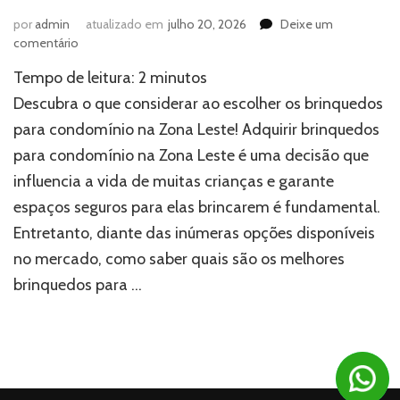
por
admin
atualizado em
julho 20, 2026
Deixe um
em
comentário
Brinquedos
Tempo de leitura:
2
minutos
para
condomínio
Descubra o que considerar ao escolher os brinquedos
na
para condomínio na Zona Leste! Adquirir brinquedos
Zona
para condomínio na Zona Leste é uma decisão que
Leste:
o
influencia a vida de muitas crianças e garante
que
espaços seguros para elas brincarem é fundamental.
saber
antes
Entretanto, diante das inúmeras opções disponíveis
de
no mercado, como saber quais são os melhores
comprar
brinquedos para …