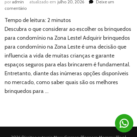
por
admin
atualizado em
julho 20, 2026
Deixe um
em
comentário
Brinquedos
Tempo de leitura:
2
minutos
para
condomínio
Descubra o que considerar ao escolher os brinquedos
na
para condomínio na Zona Leste! Adquirir brinquedos
Zona
para condomínio na Zona Leste é uma decisão que
Leste:
o
influencia a vida de muitas crianças e garante
que
espaços seguros para elas brincarem é fundamental.
saber
antes
Entretanto, diante das inúmeras opções disponíveis
de
no mercado, como saber quais são os melhores
comprar
brinquedos para …