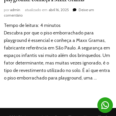
por
admin
atualizado em
abril 16, 2025
Deixe um
em
comentário
Fabricante
Tempo de leitura:
4
minutos
de
piso
Descubra por que o piso emborrachado para
emborrachado
playground é essencial e conheça a Maxx Gramas,
para
fabricante referência em São Paulo. A segurança em
playground:
conheça
espaços infantis vai muito além dos brinquedos. Um
a
fator determinante, mas muitas vezes ignorado, é o
Maxx
Gramas
tipo de revestimento utilizado no solo. É aí que entra
o piso emborrachado para playground, uma …