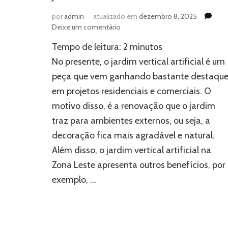
por
admin
atualizado em
dezembro 8, 2025
em
Deixe um comentário
Como
Tempo de leitura:
2
minutos
fazer
a
No presente, o jardim vertical artificial é um
manutenção
peça que vem ganhando bastante destaqu
de
em projetos residenciais e comerciais. O
jardim
vertical
motivo disso, é a renovação que o jardim
artificial?
traz para ambientes externos, ou seja, a
decoração fica mais agradável e natural.
Além disso, o jardim vertical artificial na
Zona Leste apresenta outros benefícios, por
exemplo, …