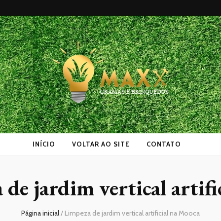
as
INÍCIO
VOLTAR AO SITE
CONTATO
de jardim vertical artif
Página inicial
/
Limpeza de jardim vertical artificial na Mooca