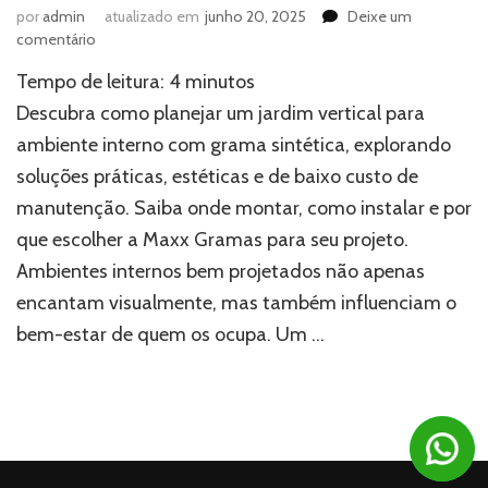
por
admin
atualizado em
junho 20, 2025
Deixe um
em
comentário
Como
Tempo de leitura:
4
minutos
planejar
um
Descubra como planejar um jardim vertical para
jardim
ambiente interno com grama sintética, explorando
vertical
soluções práticas, estéticas e de baixo custo de
para
ambiente
manutenção. Saiba onde montar, como instalar e por
interno
que escolher a Maxx Gramas para seu projeto.
com
grama
Ambientes internos bem projetados não apenas
sintética
encantam visualmente, mas também influenciam o
bem-estar de quem os ocupa. Um …