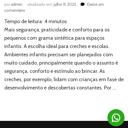
por
admin
atualizado em
julho 11, 2025
Deixe um
em
comentário
Grama
Tempo de leitura:
4
minutos
sintética
ideal
Mais segurança, praticidade e conforto para os
para
pequenos com grama sintética para espaços
creches:
infantis. A escolha ideal para creches e escolas.
escolha
certa
Ambientes infantis precisam ser planejados com
e
muito cuidado, principalmente quando o assunto é
segura
segurança, conforto e estímulo ao brincar. As
creches, por exemplo, lidam com crianças em fase de
desenvolvimento e descobertas constantes. Por …