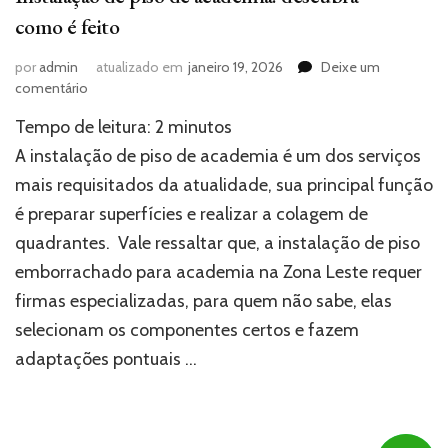
como é feito
por
admin
atualizado em
janeiro 19, 2026
Deixe um
em
comentário
Instalação
Tempo de leitura:
2
minutos
de
piso
A instalação de piso de academia é um dos serviços
de
mais requisitados da atualidade, sua principal função
academia:
é preparar superfícies e realizar a colagem de
descubra
como
quadrantes. Vale ressaltar que, a instalação de piso
é
emborrachado para academia na Zona Leste requer
feito
firmas especializadas, para quem não sabe, elas
selecionam os componentes certos e fazem
adaptações pontuais …