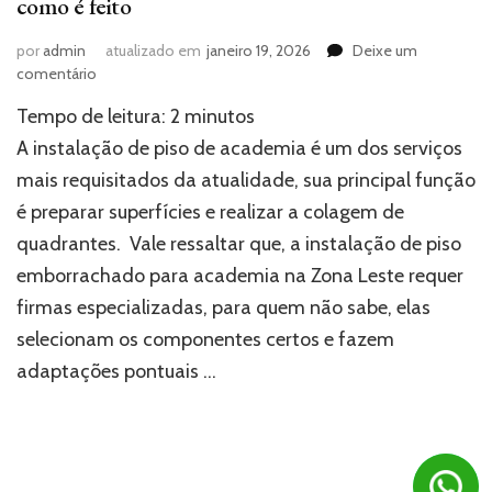
como é feito
por
admin
atualizado em
janeiro 19, 2026
Deixe um
em
comentário
Instalação
Tempo de leitura:
2
minutos
de
piso
A instalação de piso de academia é um dos serviços
de
mais requisitados da atualidade, sua principal função
academia:
é preparar superfícies e realizar a colagem de
descubra
como
quadrantes. Vale ressaltar que, a instalação de piso
é
emborrachado para academia na Zona Leste requer
feito
firmas especializadas, para quem não sabe, elas
selecionam os componentes certos e fazem
adaptações pontuais …