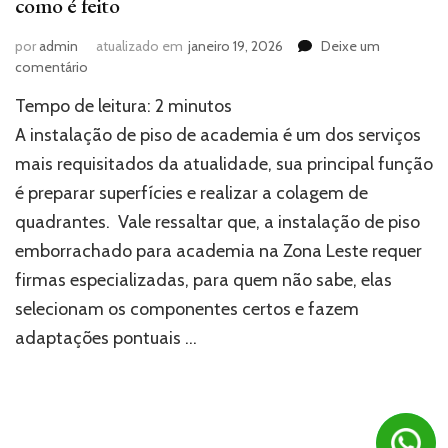
como é feito
por
admin
atualizado em
janeiro 19, 2026
Deixe um
em
comentário
Instalação
Tempo de leitura:
2
minutos
de
piso
A instalação de piso de academia é um dos serviços
de
mais requisitados da atualidade, sua principal função
academia:
é preparar superfícies e realizar a colagem de
descubra
como
quadrantes. Vale ressaltar que, a instalação de piso
é
emborrachado para academia na Zona Leste requer
feito
firmas especializadas, para quem não sabe, elas
selecionam os componentes certos e fazem
adaptações pontuais …