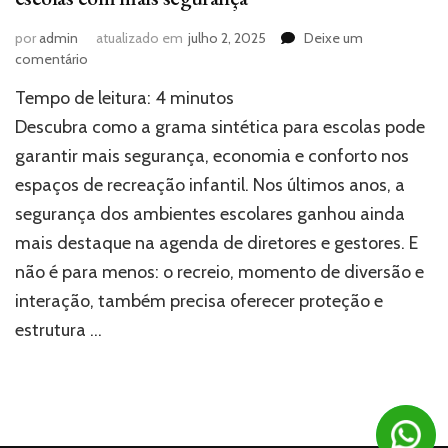
por
admin
atualizado em
julho 2, 2025
Deixe um
em
comentário
Transforme
Tempo de leitura:
4
minutos
o
recreio:
Descubra como a grama sintética para escolas pode
grama
garantir mais segurança, economia e conforto nos
sintética
espaços de recreação infantil. Nos últimos anos, a
para
escolas
segurança dos ambientes escolares ganhou ainda
com
mais destaque na agenda de diretores e gestores. E
mais
segurança
não é para menos: o recreio, momento de diversão e
interação, também precisa oferecer proteção e
estrutura …