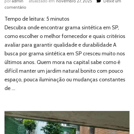
por
admin
atualizado em
novembro 27, 2025
Deixe um
em
comentário
Onde
Tempo de leitura:
5
minutos
encontrar
grama
Descubra onde encontrar grama sintética em SP,
sintética
como escolher o melhor fornecedor e quais critérios
em
avaliar para garantir qualidade e durabilidade A
SP?
busca por grama sintética em SP cresceu muito nos
últimos anos. Quem mora na capital sabe como é
difícil manter um jardim natural bonito com pouco
espaço, pouca iluminação ou mudanças constantes
de …