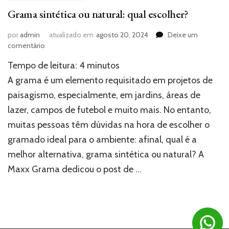
Grama sintética ou natural: qual escolher?
por
admin
atualizado em
agosto 20, 2024
Deixe um
em
comentário
Grama
Tempo de leitura:
4
minutos
sintética
ou
A grama é um elemento requisitado em projetos de
natural:
paisagismo, especialmente, em jardins, áreas de
qual
lazer, campos de futebol e muito mais. No entanto,
escolher?
muitas pessoas têm dúvidas na hora de escolher o
gramado ideal para o ambiente: afinal, qual é a
melhor alternativa, grama sintética ou natural? A
Maxx Grama dedicou o post de …