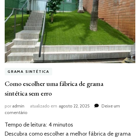
GRAMA SINTÉTICA
Como escolher uma fábrica de grama
sintética sem erro
por
admin
atualizado em
agosto 22, 2025
Deixe um
em
comentário
Como
Tempo de leitura:
4
minutos
escolher
uma
Descubra como escolher a melhor fábrica de grama
fábrica