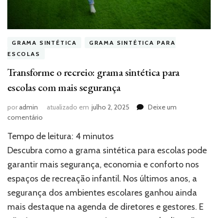
GRAMA SINTÉTICA
GRAMA SINTÉTICA PARA
ESCOLAS
Transforme o recreio: grama sintética para
escolas com mais segurança
por
admin
atualizado em
julho 2, 2025
Deixe um
em
comentário
Transforme
Tempo de leitura:
4
minutos
o
recreio:
Descubra como a grama sintética para escolas pode
grama
garantir mais segurança, economia e conforto nos
sintética
espaços de recreação infantil. Nos últimos anos, a
para
escolas
segurança dos ambientes escolares ganhou ainda
com
mais destaque na agenda de diretores e gestores. E
mais