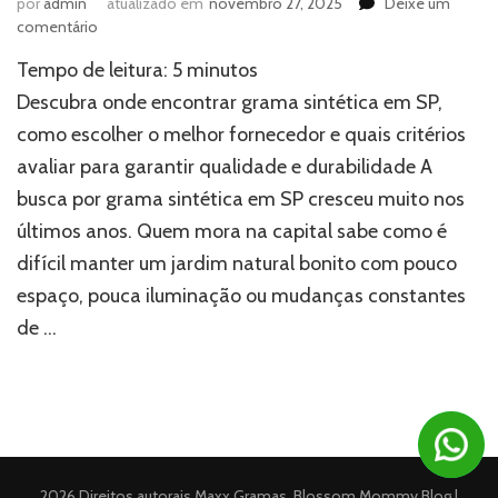
por
admin
atualizado em
novembro 27, 2025
Deixe um
em
comentário
Onde
Tempo de leitura:
5
minutos
encontrar
grama
Descubra onde encontrar grama sintética em SP,
sintética
como escolher o melhor fornecedor e quais critérios
em
avaliar para garantir qualidade e durabilidade A
SP?
busca por grama sintética em SP cresceu muito nos
últimos anos. Quem mora na capital sabe como é
difícil manter um jardim natural bonito com pouco
espaço, pouca iluminação ou mudanças constantes
de …
2026 Direitos autorais
Maxx Gramas
.
Blossom Mommy Blog |