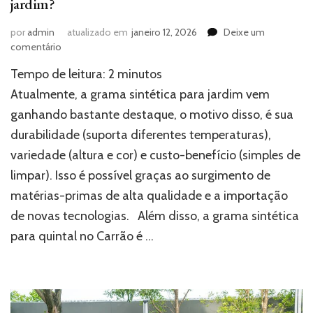
jardim?
por
admin
atualizado em
janeiro 12, 2026
Deixe um
em
comentário
Por
Tempo de leitura:
2
minutos
que
investir
Atualmente, a grama sintética para jardim vem
na
ganhando bastante destaque, o motivo disso, é sua
grama
durabilidade (suporta diferentes temperaturas),
sintética
para
variedade (altura e cor) e custo-benefício (simples de
jardim?
limpar). Isso é possível graças ao surgimento de
matérias-primas de alta qualidade e a importação
de novas tecnologias. Além disso, a grama sintética
para quintal no Carrão é …