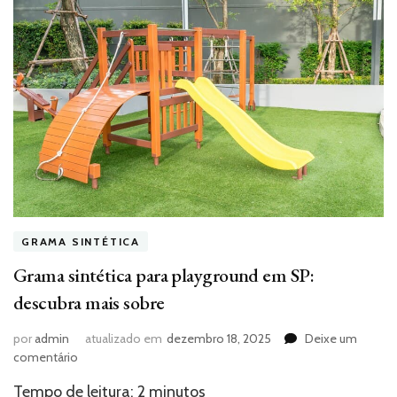
GRAMA SINTÉTICA
Grama sintética para playground em SP:
descubra mais sobre
por
admin
atualizado em
dezembro 18, 2025
Deixe um
em
comentário
Grama
Tempo de leitura:
2
minutos
sintética