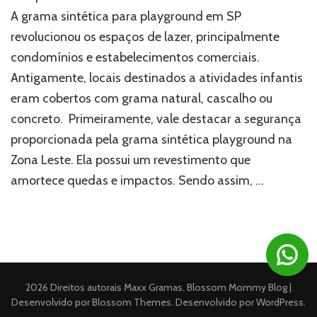
para
A grama sintética para playground em SP
playground
revolucionou os espaços de lazer, principalmente
em
condomínios e estabelecimentos comerciais.
SP:
descubra
Antigamente, locais destinados a atividades infantis
mais
eram cobertos com grama natural, cascalho ou
sobre
concreto. Primeiramente, vale destacar a segurança
proporcionada pela grama sintética playground na
Zona Leste. Ela possui um revestimento que
amortece quedas e impactos. Sendo assim, …
2026 Direitos autorais
Maxx Gramas
.
Blossom Mommy Blog |
Desenvolvido por
Blossom Themes
. Desenvolvido por
WordPress
.