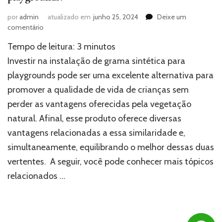
por
admin
atualizado em
junho 25, 2024
Deixe um
em
comentário
Quais
Tempo de leitura:
3
minutos
as
vantagens
Investir na instalação de grama sintética para
da
playgrounds pode ser uma excelente alternativa para
grama
promover a qualidade de vida de crianças sem
sintética
para
perder as vantagens oferecidas pela vegetação
playgrounds?
natural. Afinal, esse produto oferece diversas
vantagens relacionadas a essa similaridade e,
simultaneamente, equilibrando o melhor dessas duas
vertentes. A seguir, você pode conhecer mais tópicos
relacionados …