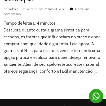
por
admin
atualizado em
março 14, 2025
Deixe um
em
comentário
Grama
Tempo de leitura:
4
minutos
sintética
para
Descubra quanto custa a grama sintética para
escadas:
escadas, os fatores que influenciam no preço e onde
quanto
comprar com qualidade e garantia. Leia agora! A
custa
e
grama sintética para escadas vem se tornando uma
onde
opção prática e estilosa para quem deseja renovar o
comprar?
ambiente. Além de seu apelo estético, esse material
oferece segurança, conforto e fácil manutenção. …