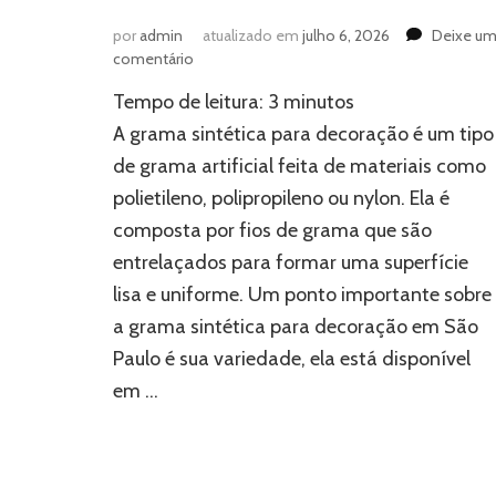
por
admin
atualizado em
julho 6, 2026
Deixe u
em
comentário
Grama
Tempo de leitura:
3
minutos
sintética
para
A grama sintética para decoração é um tipo
decoração:
de grama artificial feita de materiais como
descubra
polietileno, polipropileno ou nylon. Ela é
mais
sobre
composta por fios de grama que são
entrelaçados para formar uma superfície
lisa e uniforme. Um ponto importante sobre
a grama sintética para decoração em São
Paulo é sua variedade, ela está disponível
em …