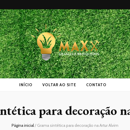
as
INÍCIO
VOLTAR AO SITE
CONTATO
ntética para decoração 
Página inicial
/
Grama sintética para decoração na Artur Alvim