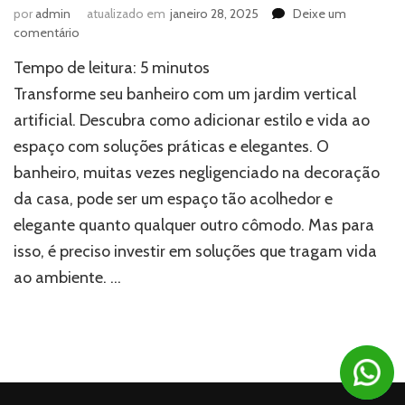
por
admin
atualizado em
janeiro 28, 2025
Deixe um
em
comentário
Banheiro
Tempo de leitura:
5
minutos
sem
estilo?
Transforme seu banheiro com um jardim vertical
O
artificial. Descubra como adicionar estilo e vida ao
jardim
espaço com soluções práticas e elegantes. O
vertical
artificial
banheiro, muitas vezes negligenciado na decoração
resolve
da casa, pode ser um espaço tão acolhedor e
o
problema!
elegante quanto qualquer outro cômodo. Mas para
isso, é preciso investir em soluções que tragam vida
ao ambiente. …