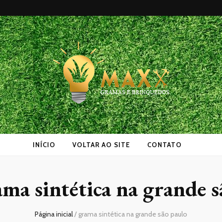
as
INÍCIO
VOLTAR AO SITE
CONTATO
ma sintética na grande s
Página inicial
/
grama sintética na grande são paulo