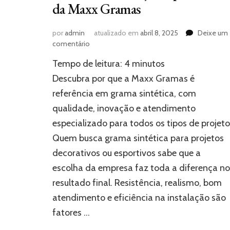
da Maxx Gramas
por
admin
atualizado em
abril 8, 2025
Deixe um
em
comentário
Empresa
Tempo de leitura:
4
minutos
de
grama
Descubra por que a Maxx Gramas é
sintética
referência em grama sintética, com
em
qualidade, inovação e atendimento
São
Paulo:
especializado para todos os tipos de projeto
conheça
Quem busca grama sintética para projetos
as
qualidades
decorativos ou esportivos sabe que a
da
escolha da empresa faz toda a diferença no
Maxx
resultado final. Resistência, realismo, bom
Gramas
atendimento e eficiência na instalação são
fatores …