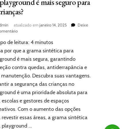
playground é mais seguro para
crianças?
dmin
atualizado em
janeiro 14, 2025
Deixe
em
omentário
Por
o de leitura:
4
minutos
que
instalar
a por que a grama sintética para
grama
ground é mais segura, garantindo
sintética
eção contra quedas, antiderrapância e
no
playground
l manutenção. Descubra suas vantagens.
é
ntir a segurança das crianças no
mais
seguro
ground é uma prioridade absoluta para
para
, escolas e gestores de espaços
as
eativos. Com o aumento das opções
crianças?
 revestir essas áreas, a grama sintética
a playground …