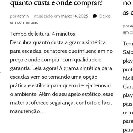
quanto custa e onde comprar?
no 
as 
por
admin
atualizado em
março 14, 2025
Deixe
em
um comentário
por
a
Grama
um c
Tempo de leitura:
4
minutos
sintética
para
Descubra quanto custa a grama sintética
Temp
escadas:
para escadas, os fatores que influenciam no
Saib
quanto
preço e onde comprar com qualidade e
custa
play
e
garantia. Leia agora! A grama sintética para
prot
.
onde
escadas vem se tornando uma opção
fáci
comprar?
prática e estilosa para quem deseja renovar
Gara
o ambiente. Além de seu apelo estético, esse
play
material oferece segurança, conforto e fácil
pais
manutenção. …
recr
para
par