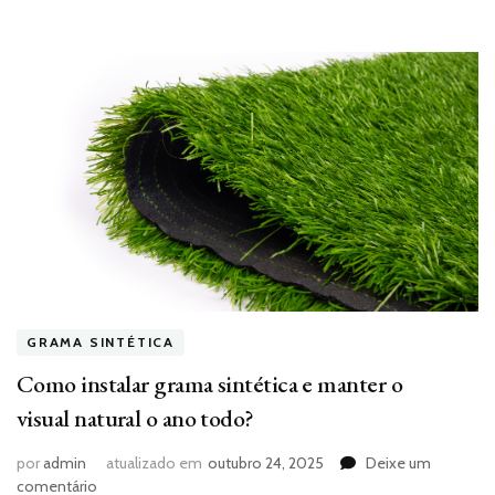
GRAMA SINTÉTICA
Como instalar grama sintética e manter o
visual natural o ano todo?
por
admin
atualizado em
outubro 24, 2025
Deixe um
em
comentário