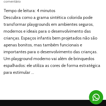
em
comentário
Playground
Tempo de leitura:
4
minutos
moderno:
como
Descubra como a grama sintética colorida pode
usar
transformar playgrounds em ambientes seguros,
cores
modernos e ideais para o desenvolvimento das
na
grama
crianças. Espaços infantis bem projetados não são
sintética
apenas bonitos, mas também funcionais e
para
estimular
importantes para o desenvolvimento das crianças.
crianças?
Um playground moderno vai além de brinquedos
espalhados: ele utiliza as cores de forma estratégica
para estimular …