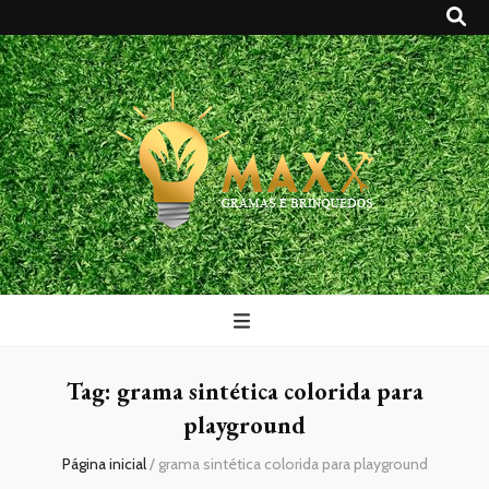
Maxx Gramas
Blog
Tag:
grama sintética colorida para
playground
Página inicial
/
grama sintética colorida para playground