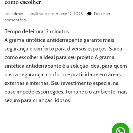
como escolher
por
admin
atualizado em
março 12, 2025
Deixe um
em
comentário
Grama
Tempo de leitura:
2
minutos
sintética
antiderrapante:
A grama sintética antiderrapante garante mais
descubra
segurança e conforto para diversos espaços. Saiba
como
como escolher a ideal para seu projeto A grama
escolher
sintética antiderrapante é a solução ideal para quem
busca segurança, conforto e praticidade em áreas
externas e internas. Seu revestimento especial na
base impede escorregões, tornando o ambiente mais
seguro para crianças, idosos …