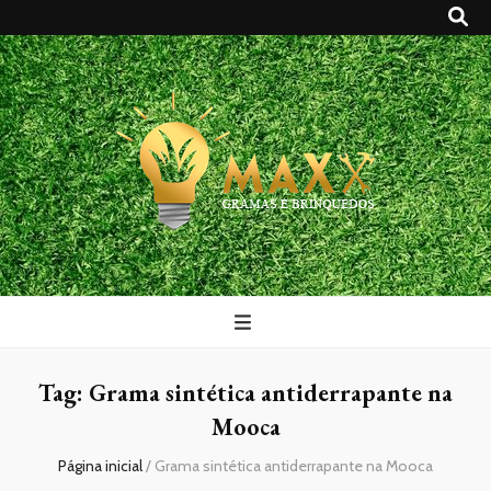
Maxx Gramas
Blog
Tag:
Grama sintética antiderrapante na
Mooca
Página inicial
/
Grama sintética antiderrapante na Mooca