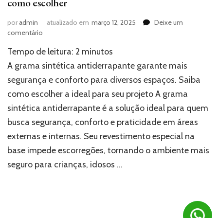
como escolher
por
admin
atualizado em
março 12, 2025
Deixe um
em
comentário
Grama
Tempo de leitura:
2
minutos
sintética
antiderrapante:
A grama sintética antiderrapante garante mais
descubra
segurança e conforto para diversos espaços. Saiba
como
como escolher a ideal para seu projeto A grama
escolher
sintética antiderrapante é a solução ideal para quem
busca segurança, conforto e praticidade em áreas
externas e internas. Seu revestimento especial na
base impede escorregões, tornando o ambiente mais
seguro para crianças, idosos …