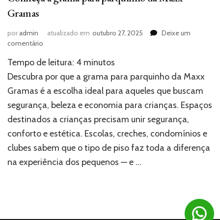
Gramas
por
admin
atualizado em
outubro 27, 2025
Deixe um
em
comentário
Conheça
Tempo de leitura:
4
minutos
a
grama
Descubra por que a grama para parquinho da Maxx
para
Gramas é a escolha ideal para aqueles que buscam
parquinho
segurança, beleza e economia para crianças. Espaços
da
Maxx
destinados a crianças precisam unir segurança,
Gramas
conforto e estética. Escolas, creches, condomínios e
clubes sabem que o tipo de piso faz toda a diferença
na experiência dos pequenos — e …