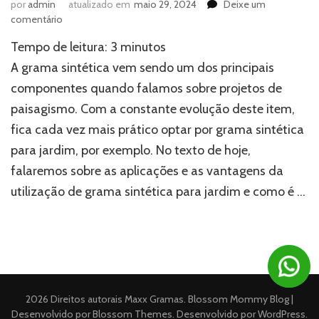
por
admin
atualizado em
maio 29, 2024
Deixe um
em
comentário
Grama
Tempo de leitura:
3
minutos
sintética
para
A grama sintética vem sendo um dos principais
jardim:
componentes quando falamos sobre projetos de
conheça
paisagismo. Com a constante evolução deste item,
as
vantagens
fica cada vez mais prático optar por grama sintética
para jardim, por exemplo. No texto de hoje,
falaremos sobre as aplicações e as vantagens da
utilização de grama sintética para jardim e como é …
2026 Direitos autorais
Maxx Gramas
.
Blossom Mommy Blog |
Desenvolvido por
Blossom Themes
. Desenvolvido por
WordPress
.