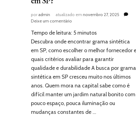
em SP?
por
admin
atualizado em
novembro 27, 2025
em
Deixe um comentário
Onde
Tempo de leitura:
5
minutos
encontrar
grama
Descubra onde encontrar grama sintética
sintética
em SP, como escolher o melhor fornecedor 
em
quais critérios avaliar para garantir
SP?
qualidade e durabilidade A busca por grama
sintética em SP cresceu muito nos últimos
anos. Quem mora na capital sabe como é
difícil manter um jardim natural bonito com
pouco espaço, pouca iluminação ou
mudanças constantes de …