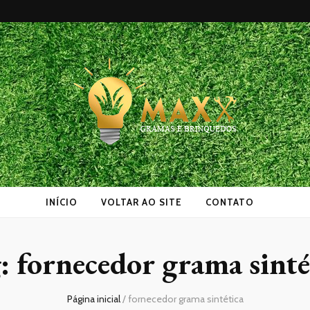
as
INÍCIO
VOLTAR AO SITE
CONTATO
g:
fornecedor grama sinté
Página inicial
/
fornecedor grama sintética