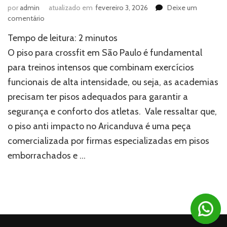
por
admin
atualizado em
fevereiro 3, 2026
Deixe um
em
comentário
Piso
Tempo de leitura:
2
minutos
para
crossfit
O piso para crossfit em São Paulo é fundamental
em
para treinos intensos que combinam exercícios
São
funcionais de alta intensidade, ou seja, as academias
Paulo:
quais
precisam ter pisos adequados para garantir a
as
segurança e conforto dos atletas. Vale ressaltar que,
vantagens
e
o piso anti impacto no Aricanduva é uma peça
onde
comercializada por firmas especializadas em pisos
encontrar
emborrachados e …