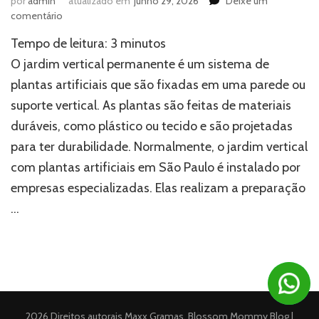
por
admin
atualizado em
junho 29, 2026
Deixe um
em
comentário
Jardim
Tempo de leitura:
3
minutos
vertical
permanente:
O jardim vertical permanente é um sistema de
por
plantas artificiais que são fixadas em uma parede ou
que
suporte vertical. As plantas são feitas de materiais
investir?
duráveis, como plástico ou tecido e são projetadas
para ter durabilidade. Normalmente, o jardim vertical
com plantas artificiais em São Paulo é instalado por
empresas especializadas. Elas realizam a preparação
…
2026 Direitos autorais
Maxx Gramas
.
Blossom Mommy Blog |