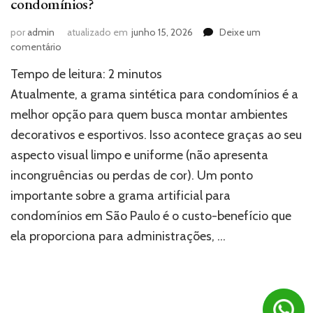
condomínios?
por
admin
atualizado em
junho 15, 2026
Deixe um
em
comentário
Quais
Tempo de leitura:
2
minutos
as
vantagens
Atualmente, a grama sintética para condomínios é a
da
melhor opção para quem busca montar ambientes
grama
decorativos e esportivos. Isso acontece graças ao seu
sintética
para
aspecto visual limpo e uniforme (não apresenta
condomínios?
incongruências ou perdas de cor). Um ponto
importante sobre a grama artificial para
condomínios em São Paulo é o custo-benefício que
ela proporciona para administrações, …