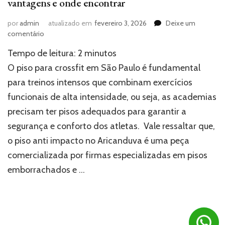
vantagens e onde encontrar
por
admin
atualizado em
fevereiro 3, 2026
Deixe um
em
comentário
Piso
Tempo de leitura:
2
minutos
para
crossfit
O piso para crossfit em São Paulo é fundamental
em
para treinos intensos que combinam exercícios
São
funcionais de alta intensidade, ou seja, as academias
Paulo:
quais
precisam ter pisos adequados para garantir a
as
segurança e conforto dos atletas. Vale ressaltar que,
vantagens
e
o piso anti impacto no Aricanduva é uma peça
onde
comercializada por firmas especializadas em pisos
encontrar
emborrachados e …