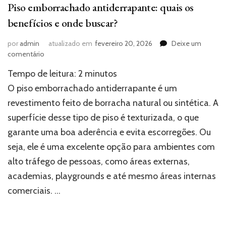
Piso emborrachado antiderrapante: quais os
benefícios e onde buscar?
por
admin
atualizado em
fevereiro 20, 2026
Deixe um
em
comentário
Piso
Tempo de leitura:
2
minutos
emborrachado
antiderrapante:
O piso emborrachado antiderrapante é um
quais
revestimento feito de borracha natural ou sintética. A
os
superfície desse tipo de piso é texturizada, o que
benefícios
e
garante uma boa aderência e evita escorregões. Ou
onde
seja, ele é uma excelente opção para ambientes com
buscar?
alto tráfego de pessoas, como áreas externas,
academias, playgrounds e até mesmo áreas internas
comerciais. …