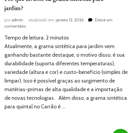
jardim?
por
admin
atualizado em
janeiro 12, 2026
Deixe um
em
comentário
Por
Tempo de leitura:
2
minutos
que
investir
Atualmente, a grama sintética para jardim vem
na
ganhando bastante destaque, o motivo disso, é sua
grama
durabilidade (suporta diferentes temperaturas),
sintética
para
variedade (altura e cor) e custo-benefício (simples de
jardim?
limpar). Isso é possível graças ao surgimento de
matérias-primas de alta qualidade e a importação
de novas tecnologias. Além disso, a grama sintética
para quintal no Carrão é …