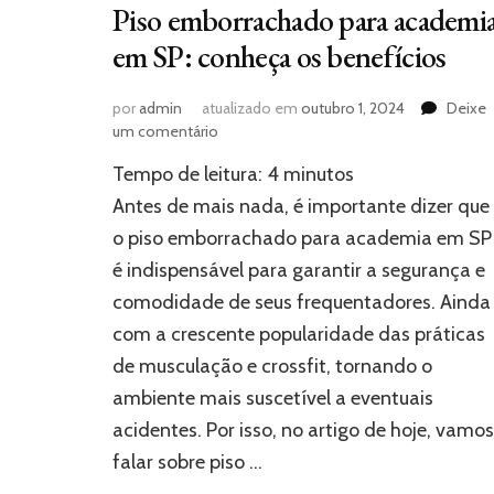
Piso emborrachado para academi
em SP: conheça os benefícios
por
admin
atualizado em
outubro 1, 2024
Deixe
em
um comentário
Piso
Tempo de leitura:
4
minutos
emborrachado
para
Antes de mais nada, é importante dizer que
academia
o piso emborrachado para academia em SP
em
é indispensável para garantir a segurança e
SP:
conheça
comodidade de seus frequentadores. Ainda
os
com a crescente popularidade das práticas
benefícios
de musculação e crossfit, tornando o
ambiente mais suscetível a eventuais
acidentes. Por isso, no artigo de hoje, vamos
falar sobre piso …