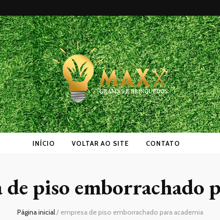
as
INÍCIO
VOLTAR AO SITE
CONTATO
 de piso emborrachado p
Página inicial
/
empresa de piso emborrachado para academia