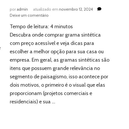
por
admin
atualizado em
novembro 12, 2024
em
Deixe um comentário
Gramas
Tempo de leitura:
4
minutos
sintéticas:
descubra
Descubra onde comprar grama sintética
onde
com preço acessível e veja dicas para
encontrar
e
escolher a melhor opção para sua casa ou
empresa. Em geral, as gramas sintéticas são
itens que possuem grande relevância no
segmento de paisagismo, isso acontece por
dois motivos, o primeiro é o visual que elas
proporcionam (projetos comerciais e
residenciais) e sua …