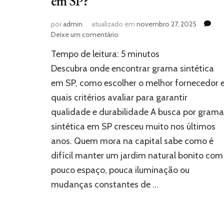
em SP?
por
admin
atualizado em
novembro 27, 2025
em
Deixe um comentário
Onde
Tempo de leitura:
5
minutos
encontrar
grama
Descubra onde encontrar grama sintética
sintética
em SP, como escolher o melhor fornecedor 
em
quais critérios avaliar para garantir
SP?
qualidade e durabilidade A busca por grama
sintética em SP cresceu muito nos últimos
anos. Quem mora na capital sabe como é
difícil manter um jardim natural bonito com
pouco espaço, pouca iluminação ou
mudanças constantes de …