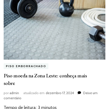
PISO EMBORRACHADO
Piso moeda na Zona Leste: conheça mais
sobre
por
admin
atualizado em
dezembro 17, 2024
Deixe um
em
comentário
Piso
Tempo de leitura:
3
minutos
moeda