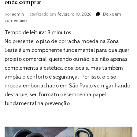
onde comprar
por
admin
atualizado em
fevereiro 10, 2026
Deixe um
em
comentário
Piso
Tempo de leitura:
3
minutos
de
borracha
No presente, o piso de borracha moeda na Zona
moeda
Leste é um componente fundamental para qualquer
na
projeto comercial, querendo ou não, ele não apenas
Zona
Leste:
complementa a estética dos locais, mas também
saiba
amplia o conforto e segurança. Por isso, o piso
onde
comprar
moeda emborrachado em São Paulo vem ganhando
destaque, seu formato desempenha papel
fundamental na prevenção …