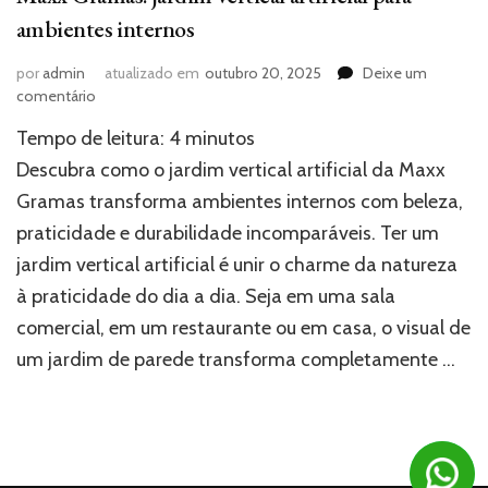
ambientes internos
por
admin
atualizado em
outubro 20, 2025
Deixe um
em
comentário
Maxx
Tempo de leitura:
4
minutos
Gramas:
jardim
Descubra como o jardim vertical artificial da Maxx
vertical
Gramas transforma ambientes internos com beleza,
artificial
praticidade e durabilidade incomparáveis. Ter um
para
ambientes
jardim vertical artificial é unir o charme da natureza
internos
à praticidade do dia a dia. Seja em uma sala
comercial, em um restaurante ou em casa, o visual de
um jardim de parede transforma completamente …