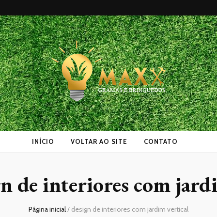
as
INÍCIO
VOLTAR AO SITE
CONTATO
n de interiores com jard
Página inicial
/
design de interiores com jardim vertical