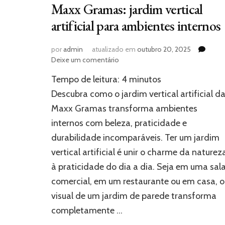
Maxx Gramas: jardim vertical
artificial para ambientes internos
por
admin
atualizado em
outubro 20, 2025
em
Deixe um comentário
Maxx
Tempo de leitura:
4
minutos
Gramas:
jardim
Descubra como o jardim vertical artificial d
vertical
Maxx Gramas transforma ambientes
artificial
internos com beleza, praticidade e
para
ambientes
durabilidade incomparáveis. Ter um jardim
internos
vertical artificial é unir o charme da naturez
à praticidade do dia a dia. Seja em uma sal
comercial, em um restaurante ou em casa, o
visual de um jardim de parede transforma
completamente …