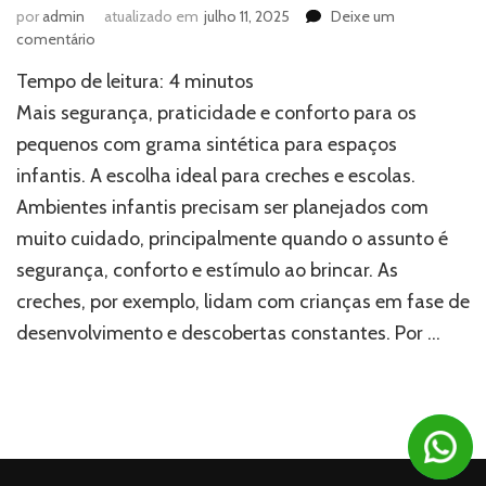
por
admin
atualizado em
julho 11, 2025
Deixe um
em
comentário
Grama
Tempo de leitura:
4
minutos
sintética
ideal
Mais segurança, praticidade e conforto para os
para
pequenos com grama sintética para espaços
creches:
infantis. A escolha ideal para creches e escolas.
escolha
certa
Ambientes infantis precisam ser planejados com
e
muito cuidado, principalmente quando o assunto é
segura
segurança, conforto e estímulo ao brincar. As
creches, por exemplo, lidam com crianças em fase de
desenvolvimento e descobertas constantes. Por …