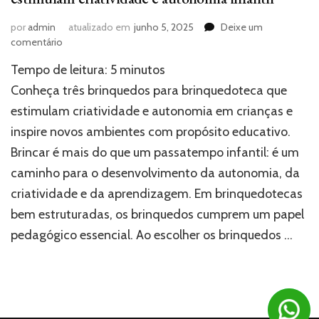
por
admin
atualizado em
junho 5, 2025
Deixe um
em
comentário
3
Tempo de leitura:
5
minutos
brinquedos
para
Conheça três brinquedos para brinquedoteca que
brinquedoteca
estimulam criatividade e autonomia em crianças e
que
inspire novos ambientes com propósito educativo.
estimulam
criatividade
Brincar é mais do que um passatempo infantil: é um
e
caminho para o desenvolvimento da autonomia, da
autonomia
infantil
criatividade e da aprendizagem. Em brinquedotecas
bem estruturadas, os brinquedos cumprem um papel
pedagógico essencial. Ao escolher os brinquedos …