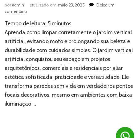
por
admin
atualizado em
maio 23, 2025
Deixe um
em
comentário
Como
Tempo de leitura:
5
minutos
limpar
o
Aprenda como limpar corretamente o jardim vertical
jardim
artificial, evitando mofo e prolongando sua beleza e
vertical
durabilidade com cuidados simples. O jardim vertical
artificial
e
artificial conquistou seu espaço em projetos
evitar
arquitetônicos, comerciais e residenciais por aliar
mofo?
estética sofisticada, praticidade e versatilidade. Ele
transforma paredes sem vida em verdadeiros pontos
focais decorativos, mesmo em ambientes com baixa
iluminação …