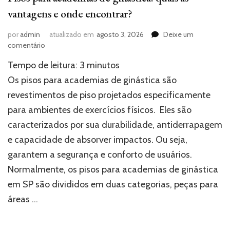
vantagens e onde encontrar?
por
admin
atualizado em
agosto 3, 2026
Deixe um
em
comentário
Pisos
Tempo de leitura:
3
minutos
para
academias
Os pisos para academias de ginástica são
de
revestimentos de piso projetados especificamente
ginástica:
para ambientes de exercícios físicos. Eles são
quais
as
caracterizados por sua durabilidade, antiderrapagem
vantagens
e capacidade de absorver impactos. Ou seja,
e
onde
garantem a segurança e conforto de usuários.
encontrar?
Normalmente, os pisos para academias de ginástica
em SP são divididos em duas categorias, peças para
áreas …