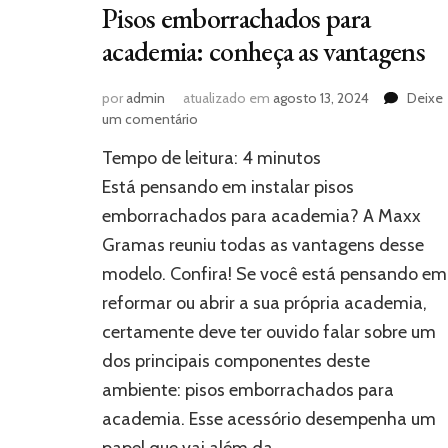
Pisos emborrachados para
academia: conheça as vantagens
por
admin
atualizado em
agosto 13, 2024
Deixe
em
um comentário
Pisos
Tempo de leitura:
4
minutos
emborrachados
para
Está pensando em instalar pisos
academia:
emborrachados para academia? A Maxx
conheça
Gramas reuniu todas as vantagens desse
as
vantagens
modelo. Confira! Se você está pensando em
reformar ou abrir a sua própria academia,
certamente deve ter ouvido falar sobre um
dos principais componentes deste
ambiente: pisos emborrachados para
academia. Esse acessório desempenha um