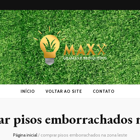
as
INÍCIO
VOLTAR AO SITE
CONTATO
r pisos emborrachados n
Página inicial
/
comprar pisos emborrachados na zona leste