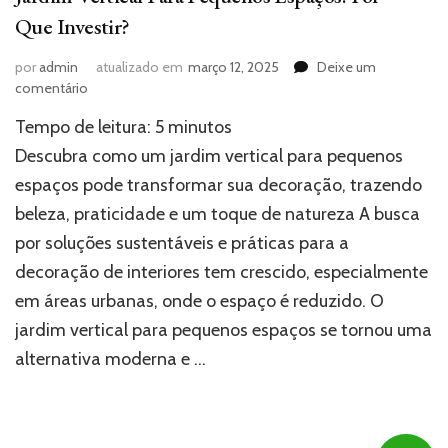
Que Investir?
por
admin
atualizado em
março 12, 2025
Deixe um
em
comentário
Jardim
Tempo de leitura:
5
minutos
Vertical
Para
Descubra como um jardim vertical para pequenos
Pequenos
espaços pode transformar sua decoração, trazendo
Espaços:
beleza, praticidade e um toque de natureza A busca
Por
Que
por soluções sustentáveis e práticas para a
Investir?
decoração de interiores tem crescido, especialmente
em áreas urbanas, onde o espaço é reduzido. O
jardim vertical para pequenos espaços se tornou uma
alternativa moderna e …