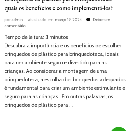
quais os benefícios e como implementá-los?
por
admin
atualizado em
março 19, 2024
Deixe um
em
comentário
Brinquedos
Tempo de leitura:
3
minutos
de
plástico
Descubra a importância e os benefícios de escolher
para
brinquedos de plástico para brinquedoteca, ideais
brinquedoteca:
para um ambiente seguro e divertido para as
quais
os
crianças. Ao considerar a montagem de uma
benefícios
brinquedoteca, a escolha dos brinquedos adequados
e
como
é fundamental para criar um ambiente estimulante e
implementá-
seguro para as crianças. Em outras palavras, os
los?
brinquedos de plástico para …