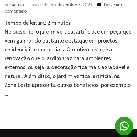
por
admin
atualizado em
dezembro 8, 2025
Deixe um
em
comentário
Como
Tempo de leitura:
2
minutos
fazer
a
No presente, o jardim vertical artificial é um peça que
manutenção
vem ganhando bastante destaque em projetos
de
residenciais e comerciais. O motivo disso, é a
jardim
vertical
renovação que o jardim traz para ambientes
artificial?
externos, ou seja, a decoração fica mais agradável e
natural. Além disso, o jardim vertical artificial na
Zona Leste apresenta outros benefícios, por exemplo,
…