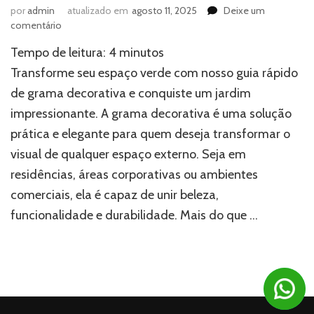
por
admin
atualizado em
agosto 11, 2025
Deixe um
em
comentário
Guia
Tempo de leitura:
4
minutos
rápido
para
Transforme seu espaço verde com nosso guia rápido
transformar
de grama decorativa e conquiste um jardim
jardins
impressionante. A grama decorativa é uma solução
com
grama
prática e elegante para quem deseja transformar o
decorativa
visual de qualquer espaço externo. Seja em
residências, áreas corporativas ou ambientes
comerciais, ela é capaz de unir beleza,
funcionalidade e durabilidade. Mais do que …