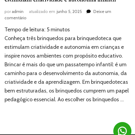
por
admin
atualizado em
junho 5, 2025
Deixe um
em
comentário
3
Tempo de leitura:
5
minutos
brinquedos
para
Conheça três brinquedos para brinquedoteca que
brinquedoteca
estimulam criatividade e autonomia em crianças e
que
inspire novos ambientes com propósito educativo.
estimulam
criatividade
Brincar é mais do que um passatempo infantil: é um
e
caminho para o desenvolvimento da autonomia, da
autonomia
infantil
criatividade e da aprendizagem. Em brinquedotecas
bem estruturadas, os brinquedos cumprem um papel
pedagógico essencial. Ao escolher os brinquedos …